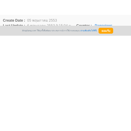
Create Date :
05 พฤษภาคม 2553
Last Update :
6 พฤษภาคม 2553 9:15:04 น.
Counter :
Pageviews.
Comments :
33
BlogGang.com ใช้คุกกี้เพื่อพัฒนาประสบการณ์การใช้งานของคุณ
อ่านเพิ่มเติมได้ที่นี่